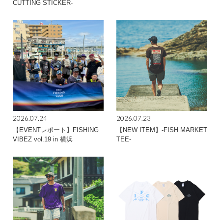
CUTTING STICKER-
2026.07.24
2026.07.23
【EVENTレポート】FISHING
【NEW ITEM】-FISH MARKET
VIBEZ vol.19 in 横浜
TEE-