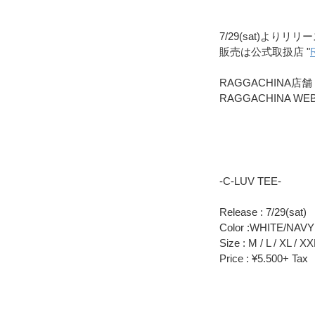
7/29(sat)よりリリ
販売は公式取扱店 "
RAGGACHINA店舗 /
RAGGACHINA WEB 
-C-LUV TEE-
Release : 7/29(sat)
Color :WHITE/NAVY
Size : M / L / XL / XX
Price : ¥5.500+ Tax