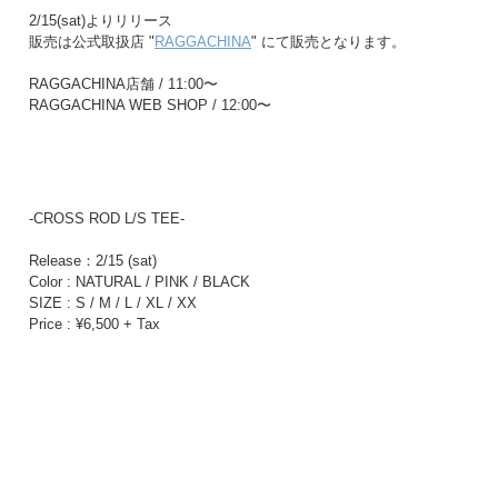
2/15(sat)よりリリース
販売は公式取扱店 "
RAGGACHINA
" にて販売となります。
RAGGACHINA店舗 / 11:00〜
RAGGACHINA WEB SHOP / 12:00〜
-CROSS ROD L/S TEE-
Release：2/15 (sat)
Color : NATURAL / PINK / BLACK
SIZE : S / M / L / XL / XX
Price : ¥6,500 + Tax