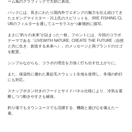
ーム風のグラフィックで大胆に表現。
バックには、長きにわたり国内外でエギングの魅力を伝え続けてき
たエギングマイスター・川上氏のスピリットを、IRIE FISHING CL
UBのフィルターを通してユーモラスかつ象徴的に描写。
まさに“釣りの未来”が詰まった一枚。フロントには、今回のコラボ
テーマである「LIVEWITH NATURE, CREATE THE FUTURE（自然
と共に生き、創造する未来へ）」のメッセージと両ブランドのロゴ
を配置。
シンプルながらも、コラボの理念を力強く打ち出す仕上がりに。
また、保温性に優れた裏起毛スウェット生地を使用し、冬場の釣行
にも対応。
スナップボタン付きのフードとサイドパネル仕様により、冷気を遮
断しつつ動きやすさも確保。
釣り場でもタウンユースでも活躍する、機能と遊び心を備えた一
着。