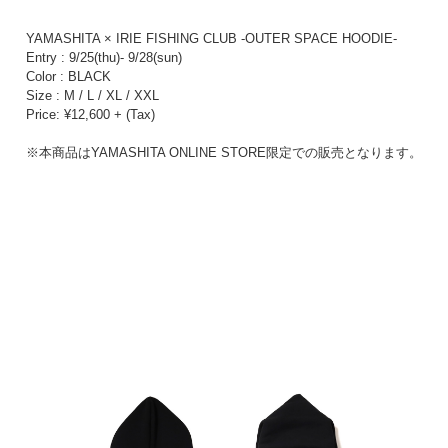
YAMASHITA × IRIE FISHING CLUB -OUTER SPACE HOODIE-
Entry : 9/25(thu)- 9/28(sun)
Color : BLACK
Size : M / L / XL / XXL
Price: ¥12,600 + (Tax)
※本商品はYAMASHITA ONLINE STORE限定での販売となります。