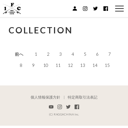
COLLECTION
前へ
1
2
3
4
5
6
7
8
9
10
11
12
13
14
15
個人情報保護方針
特定商取引法表記
(C) RAGGACHINA Inc.