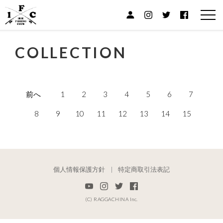
COLLECTION
前へ
1
2
3
4
5
6
7
8
9
10
11
12
13
14
15
個人情報保護方針
特定商取引法表記
(C) RAGGACHINA Inc.